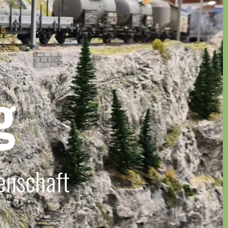
g
enschaft