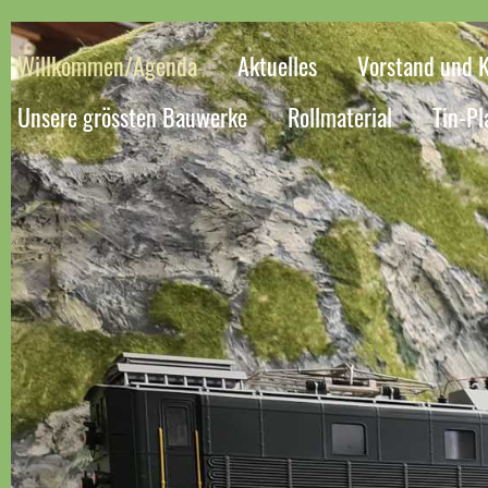
Willkommen/Agenda
Aktuelles
Vorstand und 
Unsere grössten Bauwerke
Rollmaterial
Tin-Pl