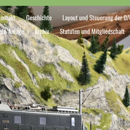
Kontakt
Geschichte
Layout und Steuerung der 0
ate-Anlage
Archiv
Statuten und Mitgliedschaft